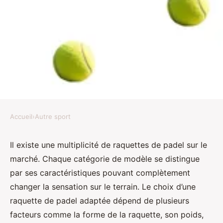
Accueil
›
Autre sport
AUTRE SPORT
Bien choisir sa raquette de padel
Il existe une multiplicité de raquettes de padel sur le
marché. Chaque catégorie de modèle se distingue
Charlie
•
24 octobre 2024
•
4 min de lecture
par ses caractéristiques pouvant complètement
changer la sensation sur le terrain. Le choix d’une
raquette de padel adaptée dépend de plusieurs
facteurs comme la forme de la raquette, son poids,