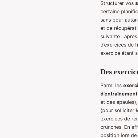
Structurer vos
s
certaine planifi
sans pour autant
et de récupérat
suivante : aprè
d’exercices de h
exercice étant s
Des exercic
Parmi les
exerc
d’entraînement
et des épaules),
(pour solliciter
exercices de re
crunches. En eff
position lors de