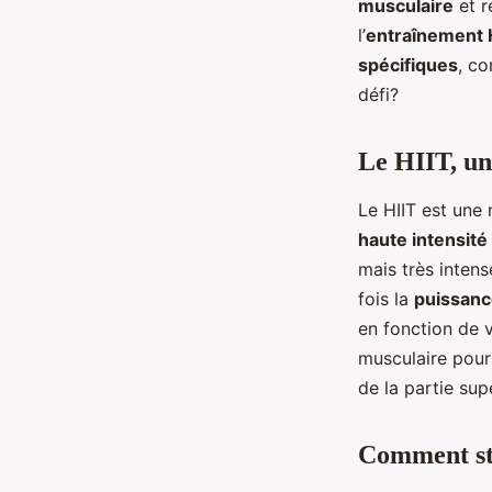
musculaire
et r
musculaire spécifiqu
l’
entraînement 
spécifiques
, co
défi?
Charlie
•
28 avril 2024
•
5 min de lecture
Le HIIT, un
Le HIIT est une
haute intensité
mais très intens
fois la
puissan
en fonction de 
musculaire pour 
de la partie sup
Comment st