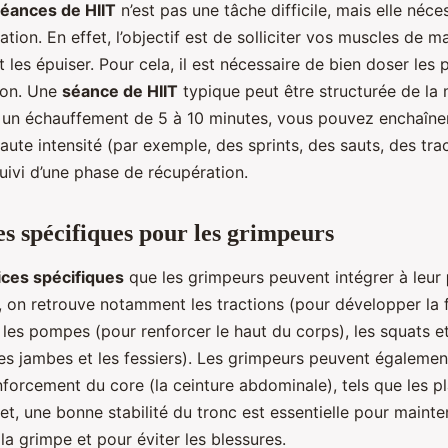
éances de HIIT
n’est pas une tâche difficile, mais elle néce
cation. En effet, l’objectif est de solliciter vos muscles de m
 les épuiser. Pour cela, il est nécessaire de bien doser les 
ion. Une
séance de HIIT
typique peut être structurée de la
s un échauffement de 5 à 10 minutes, vous pouvez enchaîner
aute intensité (par exemple, des sprints, des sauts, des tra
uivi d’une phase de récupération.
es spécifiques pour les grimpeurs
ices spécifiques
que les grimpeurs peuvent intégrer à leur
, on retrouve notamment les tractions (pour développer la 
 les pompes (pour renforcer le haut du corps), les squats et
 les jambes et les fessiers). Les grimpeurs peuvent égalemen
nforcement du core (la ceinture abdominale), tels que les p
et, une bonne stabilité du tronc est essentielle pour maint
 la grimpe et pour éviter les blessures.