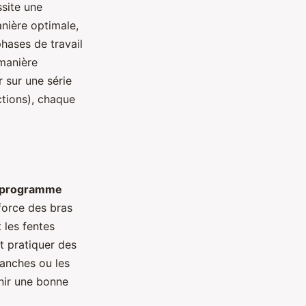
ssite une
anière optimale,
phases de travail
 manière
 sur une série
ctions), chaque
programme
force des bras
 les fentes
t pratiquer des
lanches ou les
enir une bonne