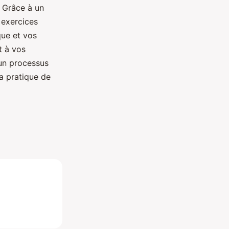
. Grâce à un
, exercices
que et vos
t à vos
 un processus
la pratique de