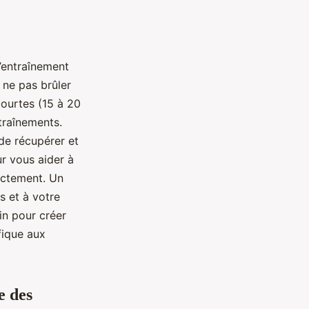
 l’entraînement
e ne pas brûler
ourtes (15 à 20
traînements.
de récupérer et
ur vous aider à
ectement. Un
 et à votre
in pour créer
fique aux
e des