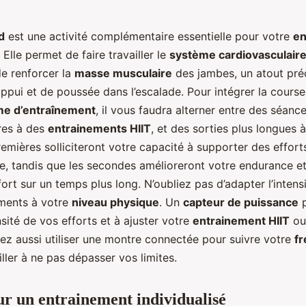
d
est une activité complémentaire essentielle pour votre
en
Elle permet de faire travailler le
système cardiovasculair
de renforcer la
masse musculaire
des jambes, un atout pré
pui et de poussée dans l’escalade. Pour intégrer la course
e d’entraînement
, il vous faudra alterner entre des séanc
ires à des
entrainements HIIT
, et des sorties plus longues à
mières solliciteront votre capacité à supporter des effort
e, tandis que les secondes amélioreront votre endurance et
fort sur un temps plus long. N’oubliez pas d’adapter l’intensi
ments à votre
niveau physique
. Un
capteur de puissance
p
nsité de vos efforts et à ajuster votre
entrainement HIIT
ou
ez aussi utiliser une montre connectée pour suivre votre
f
iller à ne pas dépasser vos limites.
ur un entrainement individualisé