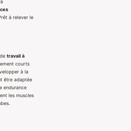
 à
ices
rêt à relever le
 de
travail à
lement courts
velopper à la
t être adaptée
re endurance
tent les muscles
mbes.