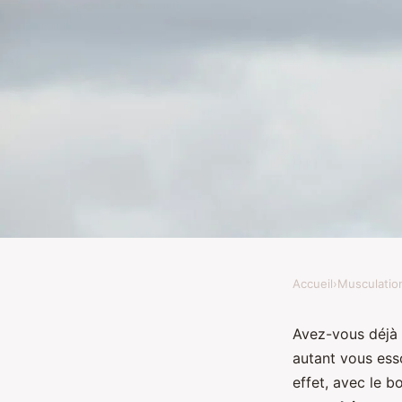
Accueil
›
Musculatio
MUSCULATION
Comment personnali
Avez-vous déjà 
autant vous ess
d'entraînement pour 
effet, avec le 