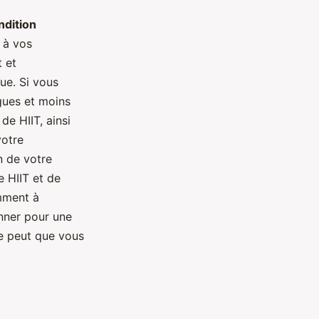
ndition
 à vos
 et
ue. Si vous
gues et moins
e HIIT, ainsi
votre
n de votre
e HIIT et de
emment à
onner pour une
se peut que vous