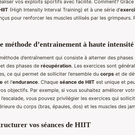
éaliser vos exploits sportifs avec facilité. Comment? Grâce
e aux grimpeurs?
HIIT
(High Intensity Interval Training) et à une série d’
exerc
nçus pour renforcer les muscles utilisés par les grimpeurs. P
e méthode d’entrainement à haute intensité
 méthode d’entraînement qui consiste à alterner des phases
et des phases de
récupération
. Les exercices sont généra
es, ce qui permet de solliciter l’ensemble du
corps
et de dé
ce
et l’
endurance
. Chaque
séance de HIIT
est unique et peu
vos objectifs. Par exemple, si vous souhaitez améliorer vot
l’escalade, vous pouvez privilégier les exercices qui sollici
érieure du corps (bras, épaules, dos) et les muscles des ja
ructurer vos séances de HIIT