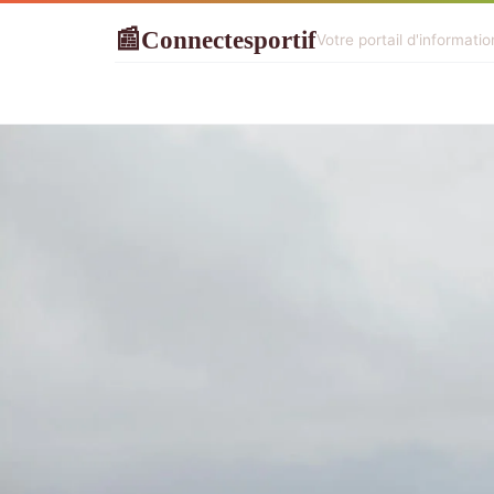
Connectesportif
📰
Votre portail d'informati