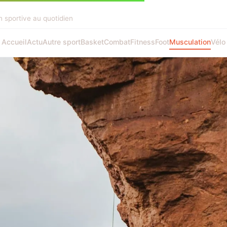
on sportive au quotidien
Accueil
Actu
Autre sport
Basket
Combat
Fitness
Foot
Musculation
Vélo