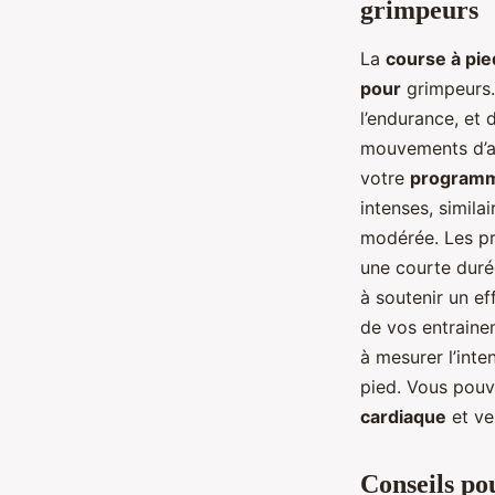
grimpeurs
La
course à pie
pour
grimpeurs. 
l’endurance, et 
mouvements d’ap
votre
programm
intenses, simila
modérée. Les pre
une courte duré
à soutenir un ef
de vos entraine
à mesurer l’inte
pied. Vous pouv
cardiaque
et ve
Conseils po