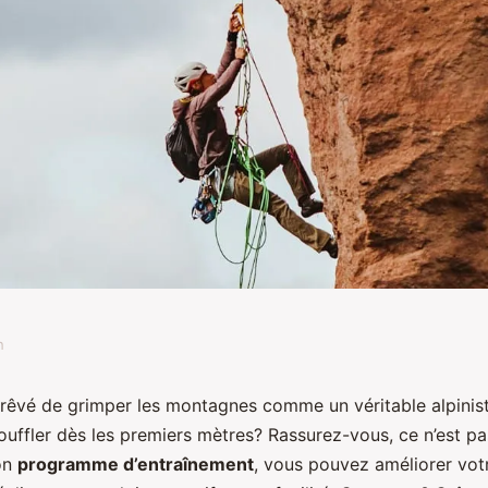
n
ser un programme
rêvé de grimper les montagnes comme un véritable alpinis
ouffler dès les premiers mètres? Rassurez-vous, ce n’est pa
l'endurance
bon
programme d’entraînement
, vous pouvez améliorer vo