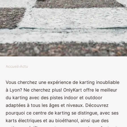
Accueil
›
Actu
ACTU
Découvrez le meilleur karting
Vous cherchez une expérience de karting inoubliable
à Lyon? Ne cherchez plus! OnlyKart offre le meilleur
lyon chez onlykart
du karting avec des pistes indoor et outdoor
adaptées à tous les âges et niveaux. Découvrez
Charlie
•
27 août 2024
•
3 min de lecture
pourquoi ce centre de karting se distingue, avec ses
karts électriques et au bioéthanol, ainsi que des