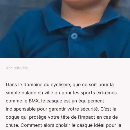
Accueil
›
Vélo
VÉLO
Quels sont les critères pour
Dans le domaine du cyclisme, que ce soit pour la
simple balade en ville ou pour les sports extrêmes
choisir un casque de vélo pour la
comme le BMX, le casque est un équipement
pratique du BMX?
indispensable pour garantir votre sécurité. C’est la
coque qui protège votre tête de l’impact en cas de
Charlie
•
28 avril 2024
•
6 min de lecture
chute. Comment alors choisir le casque idéal pour la