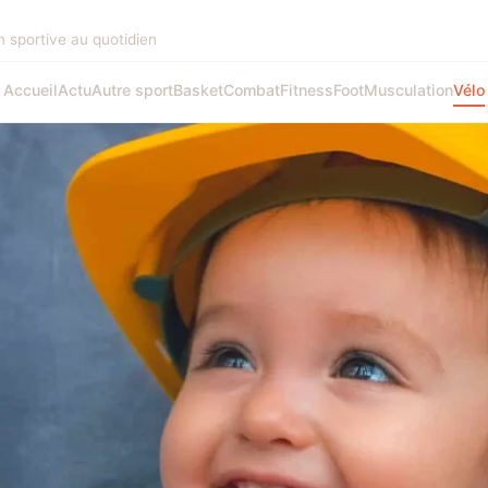
on sportive au quotidien
Accueil
Actu
Autre sport
Basket
Combat
Fitness
Foot
Musculation
Vélo