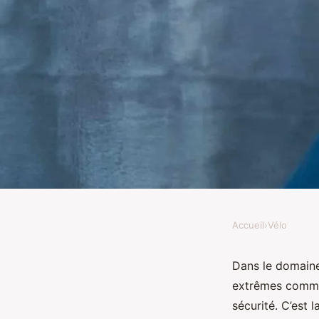
Accueil
›
Vélo
VÉLO
Quels sont les critère
Dans le domaine 
extrêmes comme 
casque de vélo pour l
sécurité. C’est