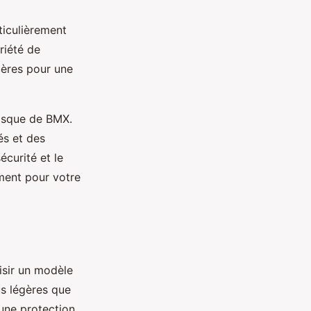
ticulièrement
riété de
ières pour une
casque de BMX.
és et des
écurité et le
ment pour votre
isir un modèle
us légères que
 une protection