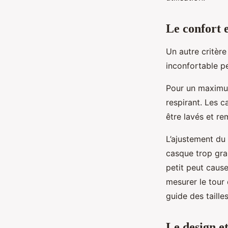
Le confort 
Un autre critèr
inconfortable p
Pour un maximum
respirant. Les 
être lavés et r
L’ajustement du
casque trop gra
petit peut cause
mesurer le tour
guide des taille
Le design et