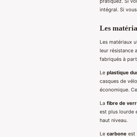
pratiquez. Si v
intégral. Si vou
Les matéria
Les matériaux ut
leur résistance
fabriqués à part
Le
plastique du
casques de vélo.
économique. Cep
La
fibre de ver
est plus lourde 
haut niveau.
Le
carbone
est 