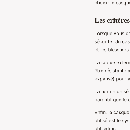
choisir le casqu
BMX?
Les critères
Charlie
•
28 avril 2024
•
6 min de lecture
Lorsque vous ch
sécurité. Un cas
et les blessures.
La coque extern
être résistante 
expansé) pour ab
La norme de séc
garantit que le 
Enfin, le casqu
utilisé est le s
utilisation.