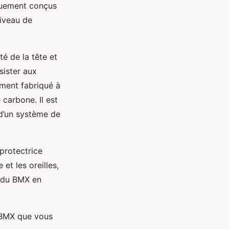
iquement conçus
niveau de
té de la tête et
sister aux
ement fabriqué à
 carbone. Il est
 d’un système de
protectrice
 et les oreilles,
e du BMX en
e BMX que vous