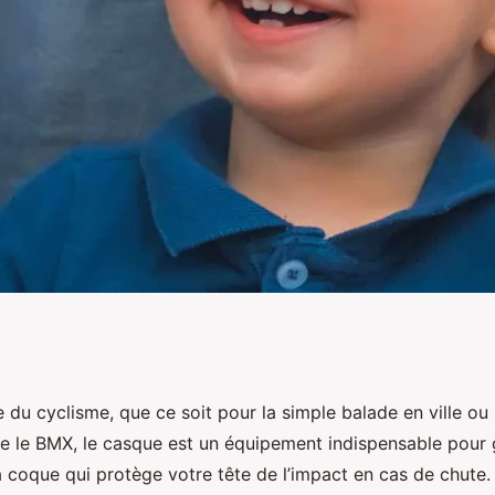
s pour choisir un
du cyclisme, que ce soit pour la simple balade en ville ou 
le BMX, le casque est un équipement indispensable pour g
a pratique du
 la coque qui protège votre tête de l’impact en cas de chut