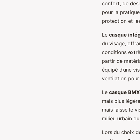
confort, de desi
pour la pratiqu
protection et le
Le
casque inté
du visage, offr
conditions extr
partir de matéri
équipé d’une vis
ventilation pour
Le
casque BMX 
mais plus légère 
mais laisse le v
milieu urbain o
Lors du choix d