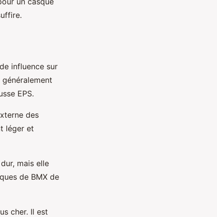
 pour un casque
uffire.
de influence sur
nt généralement
ousse EPS.
externe des
t léger et
dur, mais elle
casques de BMX de
us cher. Il est