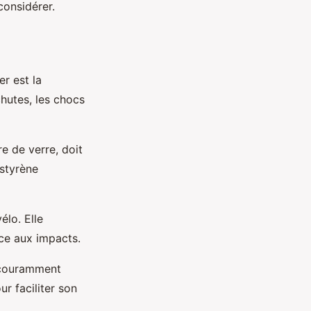
considérer.
r est la
chutes, les chocs
e de verre, doit
ystyrène
élo. Elle
nce aux impacts.
s couramment
r faciliter son