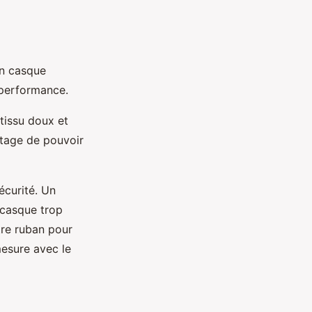
Un casque
 performance.
tissu doux et
ntage de pouvoir
écurité. Un
 casque trop
ètre ruban pour
mesure avec le