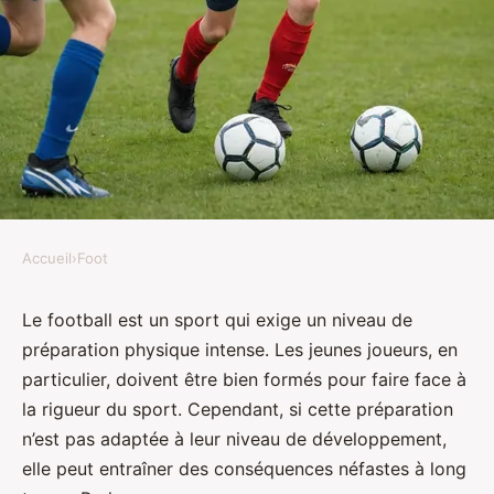
Accueil
›
Foot
FOOT
Quels sont les impacts à long
Le football est un sport qui exige un niveau de
préparation physique intense. Les jeunes joueurs, en
terme d'une préparation
particulier, doivent être bien formés pour faire face à
physique inadaptée chez les
la rigueur du sport. Cependant, si cette préparation
jeunes footballeurs?
n’est pas adaptée à leur niveau de développement,
elle peut entraîner des conséquences néfastes à long
Charlie
•
28 avril 2024
•
6 min de lecture